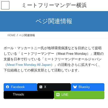
コ
ナ
ミートフリーマンデー横浜
ン
ビ
テ
ゲ
ン
ー
ベジ関連情報
ツ
シ
へ
ョ
ス
ン
HOME
ベジ関連情報
キ
に
ッ
移
プ
動
ポール・マッカートニー氏が地球環境保護などを目的として提唱
している「ミートフリーマンデー（Meat Free Monday）」運動の
支援を日本で行っている「ミートフリーマンデーオールジャパン
（
Meat Free Monday All Japan
）」の活動をさらに拡大すべく、
下位組織としての横浜支部として活動しています。
Facebook
X
Bluesky
Threads
LINE