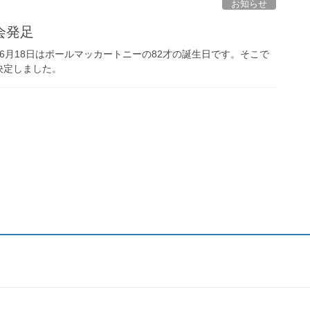
お知らせ
会発足
年6月18日はポールマッカートニーの82才の誕生日です。そこで
決定しました。