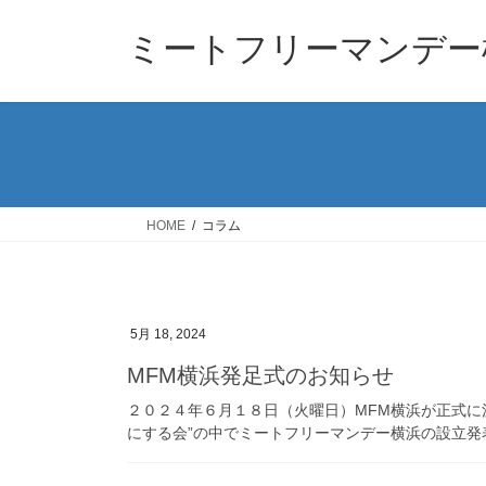
コ
ナ
ン
ビ
ミートフリーマンデー
テ
ゲ
ン
ー
ツ
シ
へ
ョ
ス
ン
キ
に
ッ
移
HOME
コラム
プ
動
5月 18, 2024
MFM横浜発足式のお知らせ
２０２４年６月１８日（火曜日）MFM横浜が正式に
にする会”の中でミートフリーマンデー横浜の設立